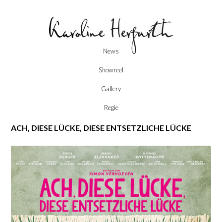
Skip
News
to
content
Showreel
Gallery
Regie
ACH, DIESE LÜCKE, DIESE ENTSETZLICHE LÜCKE