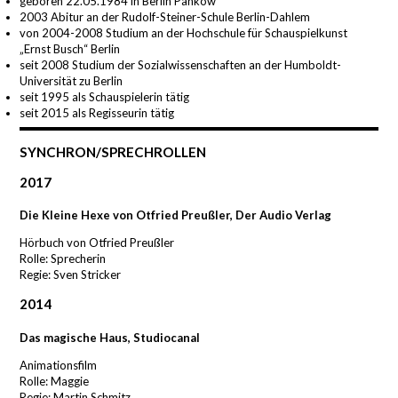
geboren 22.05.1984 in Berlin Pankow
2003 Abitur an der Rudolf-Steiner-Schule Berlin-Dahlem
von 2004-2008 Studium an der Hochschule für Schauspielkunst
„Ernst Busch“ Berlin
seit 2008 Studium der Sozialwissenschaften an der Humboldt-
Universität zu Berlin
seit 1995 als Schauspielerin tätig
seit 2015 als Regisseurin tätig
SYNCHRON/SPRECHROLLEN
2017
Die Kleine Hexe von Otfried Preußler, Der Audio Verlag
Hörbuch von Otfried Preußler
Rolle: Sprecherin
Regie: Sven Stricker
2014
Das magische Haus, Studiocanal
Animationsfilm
Rolle: Maggie
Regie: Martin Schmitz