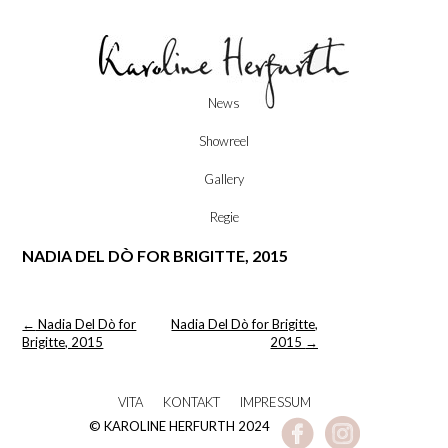
Skip
News
to
content
Showreel
Gallery
Regie
NADIA DEL DÒ FOR BRIGITTE, 2015
Post
←
Nadia Del Dò for
Nadia Del Dò for Brigitte,
navigation
Brigitte, 2015
2015
→
VITA
KONTAKT
IMPRESSUM
© KAROLINE HERFURTH 2024