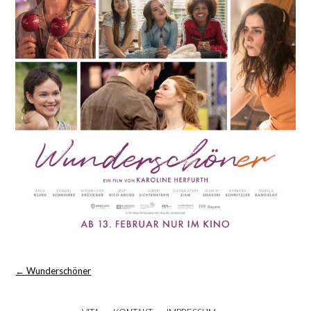
Post
←
Wunderschöner
navigation